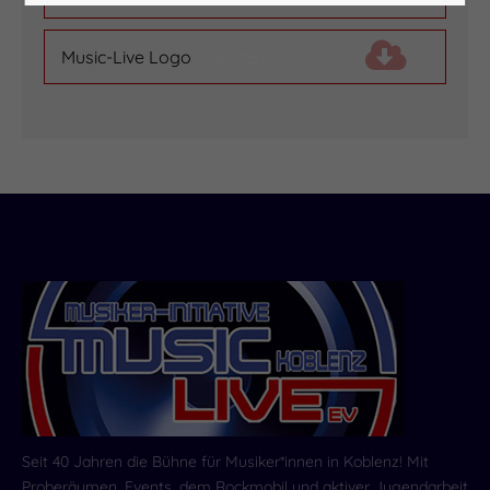
Music-Live Logo
(2,8 MiB)
Seit 40 Jahren die Bühne für Musiker*innen in Koblenz! Mit
Proberäumen, Events, dem Rockmobil und aktiver Jugendarbeit