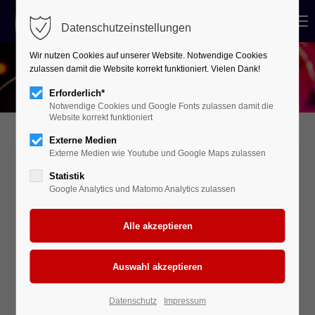
Menu
Datenschutzeinstellungen
Wir nutzen Cookies auf unserer Website. Notwendige Cookies
zulassen damit die Website korrekt funktioniert. Vielen Dank!
Erforderlich*
Notwendige Cookies und Google Fonts zulassen damit die
Website korrekt funktioniert
Externe Medien
Externe Medien wie Youtube und Google Maps zulassen
Statistik
Presse / Downloads
Google Analytics und Matomo Analytics zulassen
Hier finden Veranstalter- und Partner*innen alle
wichtigen Informationen, Medien und Materialien
rund um Music Live e.V. – kompakt und bereit zum
Download.
Datenschutz
Impressum
Infomaterial zum Rockmobil als PDF
(1,8 MiB)